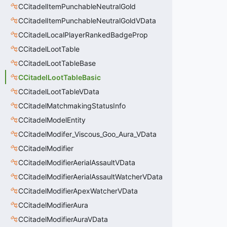
CCitadelItemPunchableNeutralGold
CCitadelItemPunchableNeutralGoldVData
CCitadelLocalPlayerRankedBadgeProp
CCitadelLootTable
CCitadelLootTableBase
CCitadelLootTableBasic
CCitadelLootTableVData
CCitadelMatchmakingStatusInfo
CCitadelModelEntity
CCitadelModifer_Viscous_Goo_Aura_VData
CCitadelModifier
CCitadelModifierAerialAssaultVData
CCitadelModifierAerialAssaultWatcherVData
CCitadelModifierApexWatcherVData
CCitadelModifierAura
CCitadelModifierAuraVData