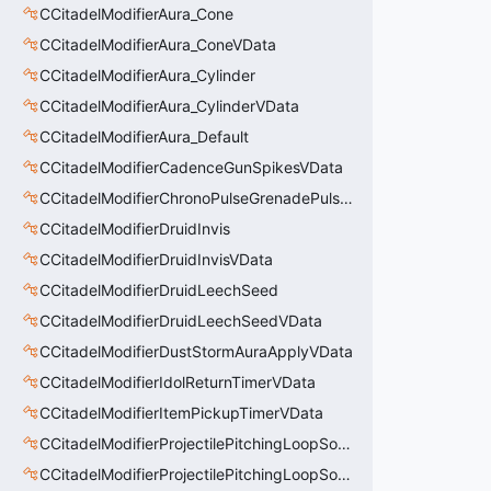
CCitadelModifierAura_Cone
CCitadelModifierAura_ConeVData
CCitadelModifierAura_Cylinder
CCitadelModifierAura_CylinderVData
CCitadelModifierAura_Default
CCitadelModifierCadenceGunSpikesVData
CCitadelModifierChronoPulseGrenadePulseAreaVData
CCitadelModifierDruidInvis
CCitadelModifierDruidInvisVData
CCitadelModifierDruidLeechSeed
CCitadelModifierDruidLeechSeedVData
CCitadelModifierDustStormAuraApplyVData
CCitadelModifierIdolReturnTimerVData
CCitadelModifierItemPickupTimerVData
CCitadelModifierProjectilePitchingLoopSoundThinker
CCitadelModifierProjectilePitchingLoopSoundThinkerVData