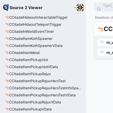
Type
Source 2 Viewer
CCitadelHideoutInteractableTrigger
Deadlock
c
CCitadelHideoutTeleportTrigger
CC
CCitadelInWorldEventTimer
CCitadelItemKothSpawner
m_v
CCitadelItemKothSpawnerVData
m_
CCitadelItemMetal
CCitadelItemPickupIdol
CCitadelItemPickupIdolVData
CCitadelItemPickupRejuv
CCitadelItemPickupRejuvHeroTest
CCitadelItemPickupRejuvHeroTestInfoSpawn
CCitadelItemPickupRejuvHeroTestVData
CCitadelItemPickupRejuvVData
CCitadelItemPickupVData