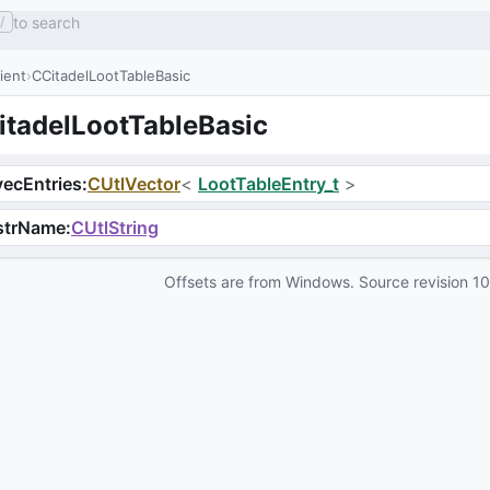
to search
/
lient
CCitadelLootTableBasic
itadelLootTableBasic
ecEntries
:
CUtlVector
<
LootTableEntry_t
>
strName
:
CUtlString
Offsets are from Windows. Source revision
1