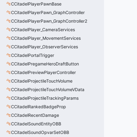
CCitadelPlayerPawnBase
CCitadelPlayerPawn_GraphController
CCitadelPlayerPawn_GraphController2
CCitadelPlayer_CameraServices
CCitadelPlayer_MovementServices
CCitadelPlayer_ObserverServices
CCitadelPortalTrigger
CCitadelPregameHeroDraftButton
CCitadelPreviewPlayerController
CCitadelProjectileTouchVolume
CCitadelProjectileTouchVolumeVData
CCitadelProjectileTrackingParams
CCitadelRankedBadgeProp
CCitadelRecentDamage
CCitadelSoundEntityOBB
CCitadelSoundOpvarSetOBB