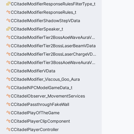
CCitadelModifierResponseRulesFilterType_t
CCitadelModifierResponseRules_t
CCitadelModifierShadowStepVData
CCitadelModifierSpeaker_t
CCitadelModifierTier2BossAoeWaveAuraVData
CCitadelModifierTier2BossLaserBeamVData
CCitadelModifierTier2BossLaserChargeVData
CCitadelModifierTier3BossAoeWaveAuraVData
CCitadelModifierVData
CCitadelModifier_Viscous_Goo_Aura
CCitadelNPCModelGameData_t
CCitadelObserver_MovementServices
CCitadelPassthroughFakeWall
CCitadelPlayOfTheGame
CCitadelPlayerClipComponent
CCitadelPlayerController