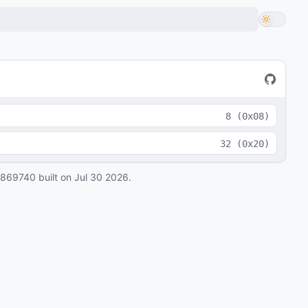
8
(
0x08
)
32
(
0x20
)
0869740
built on
Jul 30 2026
.