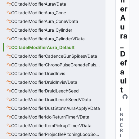
CCitadelModifierAuraVData
er
CCitadelModifierAura_Cone
A
CCitadelModifierAura_ConeVData
u
CCitadelModifierAura_Cylinder
ra
CCitadelModifierAura_CylinderVData
_
CCitadelModifierAura_Default
D
CCitadelModifierCadenceGunSpikesVData
ef
CCitadelModifierChronoPulseGrenadePulseAreaVData
a
CCitadelModifierDruidInvis
ul
CCitadelModifierDruidInvisVData
t
CCitadelModifierDruidLeechSeed
CCitadelModifierDruidLeechSeedVData
CCitadelModifierDustStormAuraApplyVData
I
N
CCitadelModifierIdolReturnTimerVData
H
E
CCitadelModifierItemPickupTimerVData
R
CCitadelModifierProjectilePitchingLoopSoundThinker
I