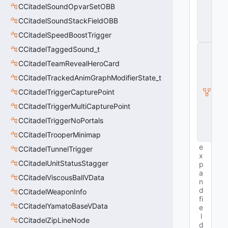
o
CCitadelSoundOpvarSetOBB
di
fi
CCitadelSoundStackFieldOBB
e
CCitadelSpeedBoostTrigger
r
C
CCitadelTaggedSound_t
B
CCitadelTeamRevealHeroCard
a
s
CCitadelTrackedAnimGraphModifierState_t
e
CCitadelTriggerCapturePoint
M
o
CCitadelTriggerMultiCapturePoint
di
fi
CCitadelTriggerNoPortals
e
CCitadelTrooperMinimap
r
e
CCitadelTunnelTrigger
x
CCitadelUnitStatusStagger
p
a
CCitadelViscousBallVData
n
d
CCitadelWeaponInfo
fi
CCitadelYamatoBaseVData
e
l
CCitadelZipLineNode
d