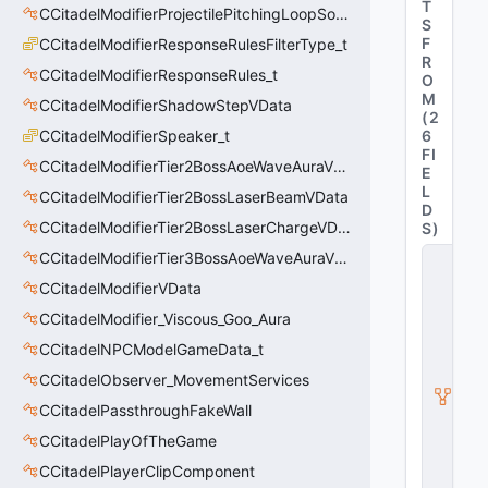
T
CCitadelModifierProjectilePitchingLoopSoundThinkerVData
S
F
CCitadelModifierResponseRulesFilterType_t
R
CCitadelModifierResponseRules_t
O
M
CCitadelModifierShadowStepVData
(
2
CCitadelModifierSpeaker_t
6
FI
CCitadelModifierTier2BossAoeWaveAuraVData
E
L
CCitadelModifierTier2BossLaserBeamVData
D
CCitadelModifierTier2BossLaserChargeVData
S
)
CCitadelModifierTier3BossAoeWaveAuraVData
C
C
CCitadelModifierVData
it
a
CCitadelModifier_Viscous_Goo_Aura
d
CCitadelNPCModelGameData_t
el
M
CCitadelObserver_MovementServices
o
di
CCitadelPassthroughFakeWall
fi
CCitadelPlayOfTheGame
e
r
CCitadelPlayerClipComponent
A