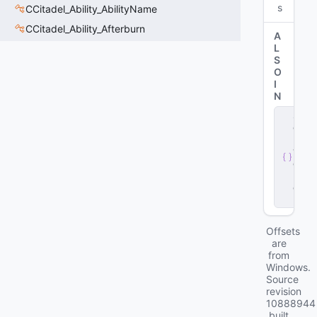
s
CCitadel_Ability_AbilityName
CCitadel_Ability_Afterburn
A
L
S
O
I
N
s
e
r
v
e
r
.
d
ll
Offsets
are
from
Windows.
Source
revision
10888944
built