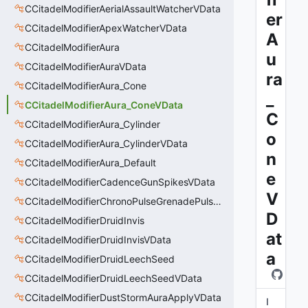
CCitadelModifierAerialAssaultWatcherVData
er
CCitadelModifierApexWatcherVData
A
CCitadelModifierAura
u
CCitadelModifierAuraVData
ra
CCitadelModifierAura_Cone
_
CCitadelModifierAura_ConeVData
C
CCitadelModifierAura_Cylinder
o
CCitadelModifierAura_CylinderVData
n
CCitadelModifierAura_Default
e
CCitadelModifierCadenceGunSpikesVData
V
CCitadelModifierChronoPulseGrenadePulseAreaVData
D
CCitadelModifierDruidInvis
at
CCitadelModifierDruidInvisVData
a
CCitadelModifierDruidLeechSeed
CCitadelModifierDruidLeechSeedVData
CCitadelModifierDustStormAuraApplyVData
I