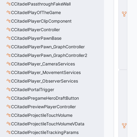
di
CCitadelPassthroughFakeWall
fi
CCitadelPlayOfTheGame
e
r
CCitadelPlayerClipComponent
A
CCitadelPlayerController
u
r
CCitadelPlayerPawnBase
a
V
CCitadelPlayerPawn_GraphController
D
CCitadelPlayerPawn_GraphController2
a
t
CCitadelPlayer_CameraServices
a
CCitadelPlayer_MovementServices
C
M
CCitadelPlayer_ObserverServices
o
di
CCitadelPortalTrigger
fi
CCitadelPregameHeroDraftButton
e
r
CCitadelPreviewPlayerController
V
CCitadelProjectileTouchVolume
D
a
CCitadelProjectileTouchVolumeVData
t
a
CCitadelProjectileTrackingParams
_