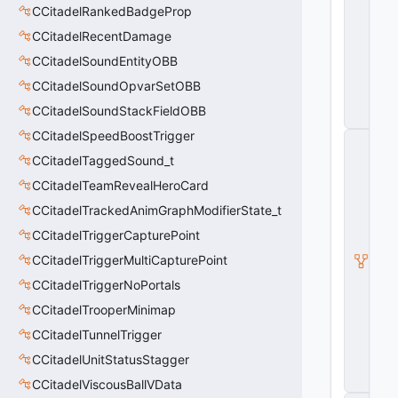
CCitadelRankedBadgeProp
B
a
CCitadelRecentDamage
s
e
CCitadelSoundEntityOBB
A
CCitadelSoundOpvarSetOBB
u
r
CCitadelSoundStackFieldOBB
a
CCitadelSpeedBoostTrigger
C
C
CCitadelTaggedSound_t
it
CCitadelTeamRevealHeroCard
a
d
CCitadelTrackedAnimGraphModifierState_t
el
M
CCitadelTriggerCapturePoint
o
CCitadelTriggerMultiCapturePoint
di
fi
CCitadelTriggerNoPortals
e
r
CCitadelTrooperMinimap
V
CCitadelTunnelTrigger
D
a
CCitadelUnitStatusStagger
t
a
CCitadelViscousBallVData