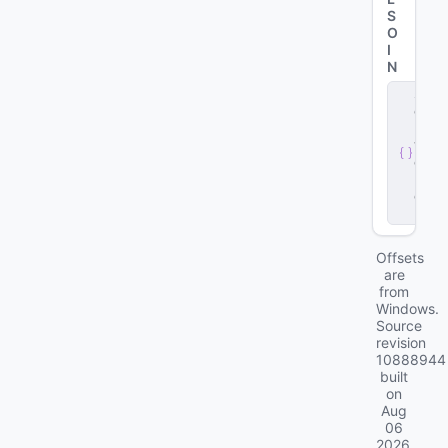
S
O
I
N
s
e
r
v
e
r
.
d
ll
Offsets
are
from
Windows.
Source
revision
10888944
built
on
Aug
06
2026
.