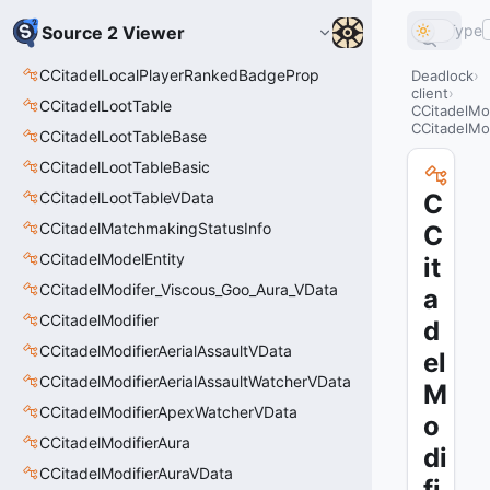
Type
Source 2 Viewer
CCitadelLocalPlayerRankedBadgeProp
Deadlock
client
CCitadelLootTable
CCitadelMo
CCitadelMo
CCitadelLootTableBase
CCitadelLootTableBasic
CCitadelLootTableVData
C
CCitadelMatchmakingStatusInfo
C
CCitadelModelEntity
it
CCitadelModifer_Viscous_Goo_Aura_VData
a
CCitadelModifier
d
CCitadelModifierAerialAssaultVData
el
CCitadelModifierAerialAssaultWatcherVData
M
CCitadelModifierApexWatcherVData
o
CCitadelModifierAura
di
CCitadelModifierAuraVData
fi