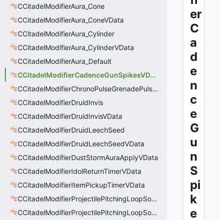
CCitadelModifierAura_Cone
er
CCitadelModifierAura_ConeVData
C
CCitadelModifierAura_Cylinder
a
CCitadelModifierAura_CylinderVData
d
CCitadelModifierAura_Default
e
CCitadelModifierCadenceGunSpikesVData
n
CCitadelModifierChronoPulseGrenadePulseAreaVData
c
CCitadelModifierDruidInvis
e
CCitadelModifierDruidInvisVData
G
CCitadelModifierDruidLeechSeed
u
CCitadelModifierDruidLeechSeedVData
n
CCitadelModifierDustStormAuraApplyVData
S
CCitadelModifierIdolReturnTimerVData
pi
CCitadelModifierItemPickupTimerVData
k
CCitadelModifierProjectilePitchingLoopSoundThinker
e
CCitadelModifierProjectilePitchingLoopSoundThinkerVData