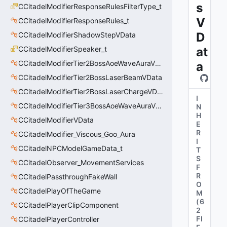
s
CCitadelModifierResponseRulesFilterType_t
V
CCitadelModifierResponseRules_t
D
CCitadelModifierShadowStepVData
CCitadelModifierSpeaker_t
at
CCitadelModifierTier2BossAoeWaveAuraVData
a
CCitadelModifierTier2BossLaserBeamVData
CCitadelModifierTier2BossLaserChargeVData
I
CCitadelModifierTier3BossAoeWaveAuraVData
N
H
CCitadelModifierVData
E
R
CCitadelModifier_Viscous_Goo_Aura
I
CCitadelNPCModelGameData_t
T
S
CCitadelObserver_MovementServices
F
R
CCitadelPassthroughFakeWall
O
CCitadelPlayOfTheGame
M
(
6
CCitadelPlayerClipComponent
2
FI
CCitadelPlayerController