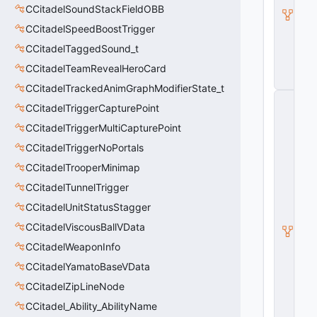
CCitadelSoundStackFieldOBB
e
r
CCitadelSpeedBoostTrigger
V
D
CCitadelTaggedSound_t
a
CCitadelTeamRevealHeroCard
t
a
CCitadelTrackedAnimGraphModifierState_t
C
CCitadelTriggerCapturePoint
E
n
CCitadelTriggerMultiCapturePoint
ti
t
CCitadelTriggerNoPortals
y
CCitadelTrooperMinimap
S
u
CCitadelTunnelTrigger
b
CCitadelUnitStatusStagger
c
l
CCitadelViscousBallVData
a
s
CCitadelWeaponInfo
s
CCitadelYamatoBaseVData
V
D
CCitadelZipLineNode
a
t
CCitadel_Ability_AbilityName
a