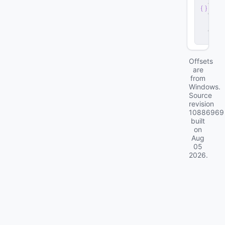
v
e
r
.
d
ll
Offsets
are
from
Windows.
Source
revision
10886969
built
on
Aug
05
2026
.