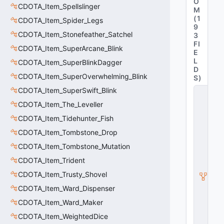
O
CDOTA_Item_Spellslinger
M
(
1
CDOTA_Item_Spider_Legs
9
CDOTA_Item_Stonefeather_Satchel
3
FI
CDOTA_Item_SuperArcane_Blink
E
L
CDOTA_Item_SuperBlinkDagger
D
CDOTA_Item_SuperOverwhelming_Blink
S
)
CDOTA_Item_SuperSwift_Blink
C
_
CDOTA_Item_The_Leveller
D
O
CDOTA_Item_Tidehunter_Fish
T
CDOTA_Item_Tombstone_Drop
A
_I
CDOTA_Item_Tombstone_Mutation
t
e
CDOTA_Item_Trident
m
CDOTA_Item_Trusty_Shovel
_
Ri
CDOTA_Item_Ward_Dispenser
v
e
CDOTA_Item_Ward_Maker
r
CDOTA_Item_WeightedDice
P