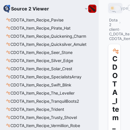
Type
Source 2 Viewer
CDOTA_Item_Recipe_Pavise
Dota
2
CDOTA_Item_Recipe_Pirate_Hat
client
C_DOTA_Ite
CDOTA_Item_Recipe_Quickening_Charm
CDOTA_Item
CDOTA_Item_Recipe_Quicksilver_Amulet
CDOTA_Item_Recipe_Seer_Stone
C
CDOTA_Item_Recipe_Silver_Edge
D
CDOTA_Item_Recipe_Solar_Crest
O
CDOTA_Item_Recipe_SpecialistsArray
T
CDOTA_Item_Recipe_Swift_Blink
A
CDOTA_Item_Recipe_The_Leveller
_I
CDOTA_Item_Recipe_TranquilBoots2
te
CDOTA_Item_Recipe_Trident
m
CDOTA_Item_Recipe_Trusty_Shovel
_
CDOTA_Item_Recipe_Vermillion_Robe