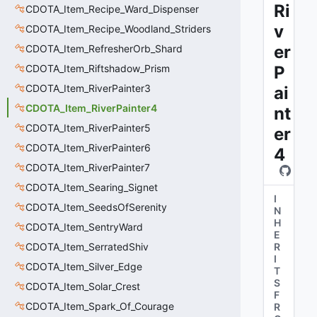
Ri
CDOTA_Item_Recipe_Ward_Dispenser
v
CDOTA_Item_Recipe_Woodland_Striders
er
CDOTA_Item_RefresherOrb_Shard
CDOTA_Item_Riftshadow_Prism
P
CDOTA_Item_RiverPainter3
ai
CDOTA_Item_RiverPainter4
nt
CDOTA_Item_RiverPainter5
er
CDOTA_Item_RiverPainter6
4
CDOTA_Item_RiverPainter7
CDOTA_Item_Searing_Signet
I
CDOTA_Item_SeedsOfSerenity
N
H
CDOTA_Item_SentryWard
E
CDOTA_Item_SerratedShiv
R
I
CDOTA_Item_Silver_Edge
T
S
CDOTA_Item_Solar_Crest
F
CDOTA_Item_Spark_Of_Courage
R