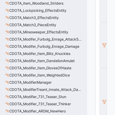
ai
CDOTA_Item_Woodland_Striders
n
CDOTA_Lockpicking_EffectsEntity
t
e
CDOTA_Match3_EffectsEntity
r
CDOTA_Match3_PieceEntity
C
_
CDOTA_Minesweeper_EffectsEntity
D
O
CDOTA_Modifer_Furbolg_Enrage_AttackSpeed
T
CDOTA_Modifer_Furbolg_Enrage_Damage
A
_I
CDOTA_Modifer_Item_Blitz_Knuckles
t
e
CDOTA_Modifer_Item_DandelionAmulet
m
CDOTA_Modifer_Item_GlovesOfHaste
C
CDOTA_Modifer_Item_WeightedDice
_
D
CDOTA_ModifierManager
O
T
CDOTA_ModifierTreant_Innate_Attack_Damage
A
CDOTA_Modifier_731_Teaser_Stun
B
a
CDOTA_Modifier_731_Teaser_Thinker
s
e
CDOTA_Modifier_ARDM_NewHero
A