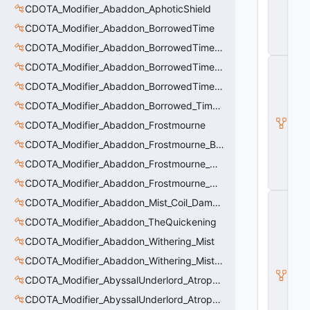
CDOTA_Modifier_Abaddon_AphoticShield
b
ili
CDOTA_Modifier_Abaddon_BorrowedTime
t
y
CDOTA_Modifier_Abaddon_BorrowedTime_ImmolationAura
C
CDOTA_Modifier_Abaddon_BorrowedTime_ImmolationDamage
_
CDOTA_Modifier_Abaddon_BorrowedTime_Passive
B
a
CDOTA_Modifier_Abaddon_Borrowed_Time_Damage_Redirect
s
e
CDOTA_Modifier_Abaddon_Frostmourne
E
CDOTA_Modifier_Abaddon_Frostmourne_Buff
n
ti
CDOTA_Modifier_Abaddon_Frostmourne_Debuff
t
y
CDOTA_Modifier_Abaddon_Frostmourne_Debuff_Bonus
C
CDOTA_Modifier_Abaddon_Mist_Coil_Damage_Penalty
E
CDOTA_Modifier_Abaddon_TheQuickening
n
ti
CDOTA_Modifier_Abaddon_Withering_Mist
t
y
CDOTA_Modifier_Abaddon_Withering_Mist_Debuff
I
CDOTA_Modifier_AbyssalUnderlord_AtrophyAura
n
s
CDOTA_Modifier_AbyssalUnderlord_AtrophyAura_CreepDmgBuff
t