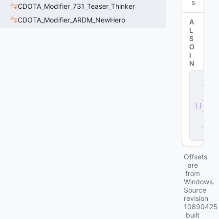
s
CDOTA_Modifier_731_Teaser_Thinker
CDOTA_Modifier_ARDM_NewHero
A
L
S
O
I
N
s
e
r
v
e
r
.
d
ll
Offsets
are
from
Windows.
Source
revision
10890425
built