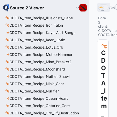
Type
Source 2 Viewer
CDOTA_Item_Recipe_Illusionsts_Cape
Dota
2
CDOTA_Item_Recipe_Iron_Talon
client
C_DOTA_It
CDOTA_Item_Recipe_Kaya_And_Sange
CDOTA_Item
CDOTA_Item_Recipe_Keen_Optic
CDOTA_Item_Recipe_Lotus_Orb
C
CDOTA_Item_Recipe_MeteorHammer
D
CDOTA_Item_Recipe_Mind_Breaker2
O
CDOTA_Item_Recipe_Moonshard
T
CDOTA_Item_Recipe_Nether_Shawl
A
CDOTA_Item_Recipe_Ninja_Gear
_I
CDOTA_Item_Recipe_Nullifier
te
CDOTA_Item_Recipe_Ocean_Heart
m
CDOTA_Item_Recipe_Octarine_Core
_
CDOTA_Item_Recipe_Orb_Of_Destruction