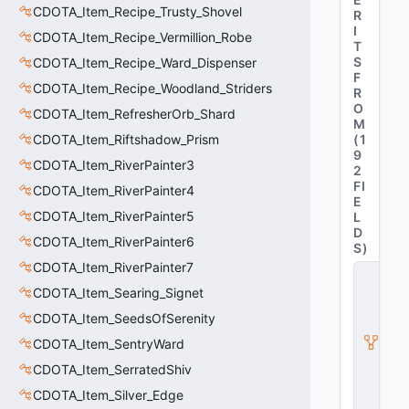
CDOTA_Item_Recipe_Trusty_Shovel
R
I
CDOTA_Item_Recipe_Vermillion_Robe
T
S
CDOTA_Item_Recipe_Ward_Dispenser
F
CDOTA_Item_Recipe_Woodland_Striders
R
O
CDOTA_Item_RefresherOrb_Shard
M
CDOTA_Item_Riftshadow_Prism
(
1
9
CDOTA_Item_RiverPainter3
2
FI
CDOTA_Item_RiverPainter4
E
CDOTA_Item_RiverPainter5
L
D
CDOTA_Item_RiverPainter6
S
)
CDOTA_Item_RiverPainter7
C
_
CDOTA_Item_Searing_Signet
D
CDOTA_Item_SeedsOfSerenity
O
T
CDOTA_Item_SentryWard
A
_I
CDOTA_Item_SerratedShiv
t
CDOTA_Item_Silver_Edge
e