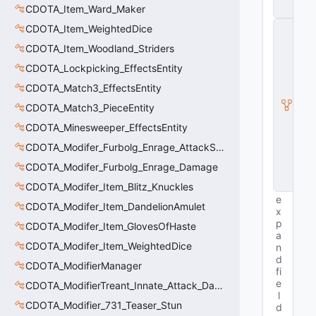
CDOTA_Item_Ward_Maker
y
C
CDOTA_Item_WeightedDice
E
CDOTA_Item_Woodland_Striders
n
ti
CDOTA_Lockpicking_EffectsEntity
t
y
CDOTA_Match3_EffectsEntity
I
CDOTA_Match3_PieceEntity
n
s
CDOTA_Minesweeper_EffectsEntity
t
CDOTA_Modifer_Furbolg_Enrage_AttackSpeed
a
n
CDOTA_Modifer_Furbolg_Enrage_Damage
c
e
CDOTA_Modifer_Item_Blitz_Knuckles
e
CDOTA_Modifer_Item_DandelionAmulet
x
p
CDOTA_Modifer_Item_GlovesOfHaste
a
CDOTA_Modifer_Item_WeightedDice
n
d
CDOTA_ModifierManager
fi
e
CDOTA_ModifierTreant_Innate_Attack_Damage
l
CDOTA_Modifier_731_Teaser_Stun
d