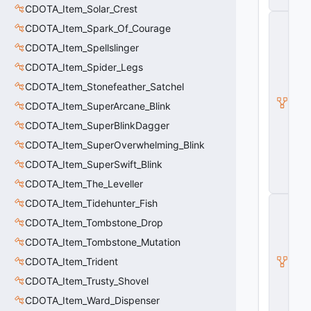
m
CDOTA_Item_Solar_Crest
C
CDOTA_Item_Spark_Of_Courage
_
D
CDOTA_Item_Spellslinger
O
CDOTA_Item_Spider_Legs
T
A
CDOTA_Item_Stonefeather_Satchel
B
a
CDOTA_Item_SuperArcane_Blink
s
CDOTA_Item_SuperBlinkDagger
e
A
CDOTA_Item_SuperOverwhelming_Blink
b
ili
CDOTA_Item_SuperSwift_Blink
t
CDOTA_Item_The_Leveller
y
C
CDOTA_Item_Tidehunter_Fish
_
CDOTA_Item_Tombstone_Drop
B
a
CDOTA_Item_Tombstone_Mutation
s
CDOTA_Item_Trident
e
E
CDOTA_Item_Trusty_Shovel
n
ti
CDOTA_Item_Ward_Dispenser
t