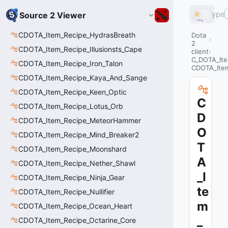
Type
Source 2 Viewer
CDOTA_Item_Recipe_HydrasBreath
Dota
2
CDOTA_Item_Recipe_Illusionsts_Cape
client
C_DOTA_It
CDOTA_Item_Recipe_Iron_Talon
CDOTA_Item
CDOTA_Item_Recipe_Kaya_And_Sange
CDOTA_Item_Recipe_Keen_Optic
C
CDOTA_Item_Recipe_Lotus_Orb
D
CDOTA_Item_Recipe_MeteorHammer
O
CDOTA_Item_Recipe_Mind_Breaker2
T
CDOTA_Item_Recipe_Moonshard
A
CDOTA_Item_Recipe_Nether_Shawl
_I
CDOTA_Item_Recipe_Ninja_Gear
te
CDOTA_Item_Recipe_Nullifier
m
CDOTA_Item_Recipe_Ocean_Heart
_
CDOTA_Item_Recipe_Octarine_Core