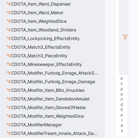
C
CDOTA_Item_Ward_Dispenser
E
CDOTA_Item_Ward_Maker
n
ti
CDOTA_Item_WeightedDice
t
y
CDOTA_Item_Woodland_Striders
I
CDOTA_Lockpicking_EffectsEntity
n
s
CDOTA_Match3_EffectsEntity
t
a
CDOTA_Match3_PieceEntity
n
CDOTA_Minesweeper_EffectsEntity
c
e
CDOTA_Modifer_Furbolg_Enrage_AttackSpeed
e
CDOTA_Modifer_Furbolg_Enrage_Damage
x
p
CDOTA_Modifer_Item_Blitz_Knuckles
a
CDOTA_Modifer_Item_DandelionAmulet
n
d
CDOTA_Modifer_Item_GlovesOfHaste
fi
e
CDOTA_Modifer_Item_WeightedDice
l
CDOTA_ModifierManager
d
s
CDOTA_ModifierTreant_Innate_Attack_Damage