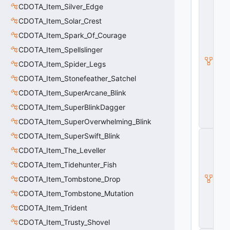
CDOTA_Item_Silver_Edge
_
D
CDOTA_Item_Solar_Crest
O
T
CDOTA_Item_Spark_Of_Courage
A
CDOTA_Item_Spellslinger
B
a
CDOTA_Item_Spider_Legs
s
CDOTA_Item_Stonefeather_Satchel
e
A
CDOTA_Item_SuperArcane_Blink
b
ili
CDOTA_Item_SuperBlinkDagger
t
CDOTA_Item_SuperOverwhelming_Blink
y
C
CDOTA_Item_SuperSwift_Blink
_
CDOTA_Item_The_Leveller
B
a
CDOTA_Item_Tidehunter_Fish
s
e
CDOTA_Item_Tombstone_Drop
E
CDOTA_Item_Tombstone_Mutation
n
ti
CDOTA_Item_Trident
t
CDOTA_Item_Trusty_Shovel
y