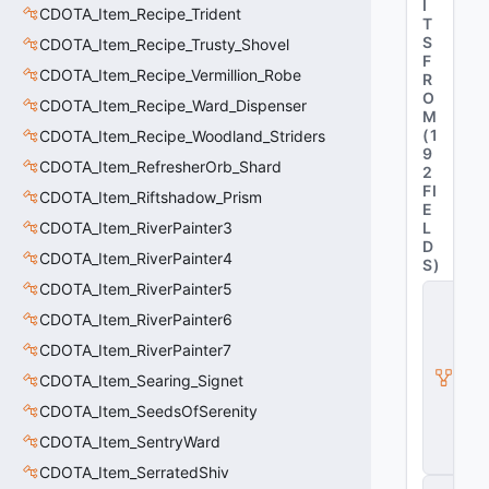
I
CDOTA_Item_Recipe_Trident
T
S
CDOTA_Item_Recipe_Trusty_Shovel
F
CDOTA_Item_Recipe_Vermillion_Robe
R
O
CDOTA_Item_Recipe_Ward_Dispenser
M
(
1
CDOTA_Item_Recipe_Woodland_Striders
9
CDOTA_Item_RefresherOrb_Shard
2
FI
CDOTA_Item_Riftshadow_Prism
E
CDOTA_Item_RiverPainter3
L
D
CDOTA_Item_RiverPainter4
S
)
CDOTA_Item_RiverPainter5
C
_
CDOTA_Item_RiverPainter6
D
CDOTA_Item_RiverPainter7
O
T
CDOTA_Item_Searing_Signet
A
_I
CDOTA_Item_SeedsOfSerenity
t
CDOTA_Item_SentryWard
e
m
CDOTA_Item_SerratedShiv
C