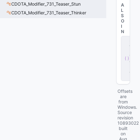
CDOTA_Modifier_731_Teaser_Stun
A
L
CDOTA_Modifier_731_Teaser_Thinker
S
O
I
N
s
e
r
v
e
r
.
d
ll
Offsets
are
from
Windows.
Source
revision
10893022
built
on
Aug