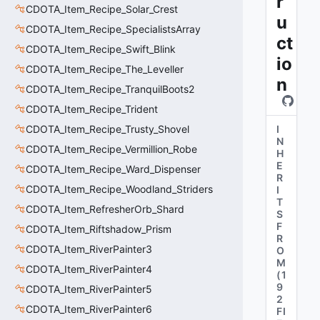
r
CDOTA_Item_Recipe_Solar_Crest
u
CDOTA_Item_Recipe_SpecialistsArray
ct
CDOTA_Item_Recipe_Swift_Blink
io
CDOTA_Item_Recipe_The_Leveller
n
CDOTA_Item_Recipe_TranquilBoots2
CDOTA_Item_Recipe_Trident
CDOTA_Item_Recipe_Trusty_Shovel
I
N
CDOTA_Item_Recipe_Vermillion_Robe
H
E
CDOTA_Item_Recipe_Ward_Dispenser
R
CDOTA_Item_Recipe_Woodland_Striders
I
T
CDOTA_Item_RefresherOrb_Shard
S
F
CDOTA_Item_Riftshadow_Prism
R
CDOTA_Item_RiverPainter3
O
M
CDOTA_Item_RiverPainter4
(
1
9
CDOTA_Item_RiverPainter5
2
CDOTA_Item_RiverPainter6
FI