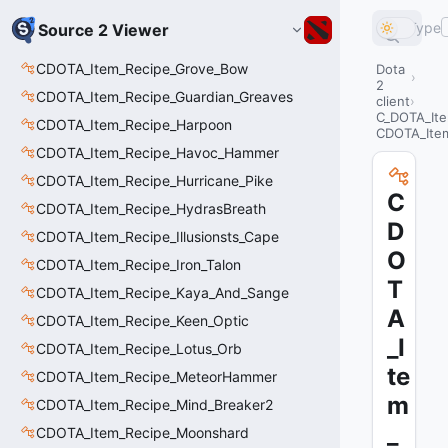
Type
Source 2 Viewer
CDOTA_Item_Recipe_Grove_Bow
Dota
2
CDOTA_Item_Recipe_Guardian_Greaves
client
C_DOTA_It
CDOTA_Item_Recipe_Harpoon
CDOTA_Item
CDOTA_Item_Recipe_Havoc_Hammer
CDOTA_Item_Recipe_Hurricane_Pike
C
CDOTA_Item_Recipe_HydrasBreath
D
CDOTA_Item_Recipe_Illusionsts_Cape
O
CDOTA_Item_Recipe_Iron_Talon
T
CDOTA_Item_Recipe_Kaya_And_Sange
A
CDOTA_Item_Recipe_Keen_Optic
_I
CDOTA_Item_Recipe_Lotus_Orb
te
CDOTA_Item_Recipe_MeteorHammer
m
CDOTA_Item_Recipe_Mind_Breaker2
_
CDOTA_Item_Recipe_Moonshard