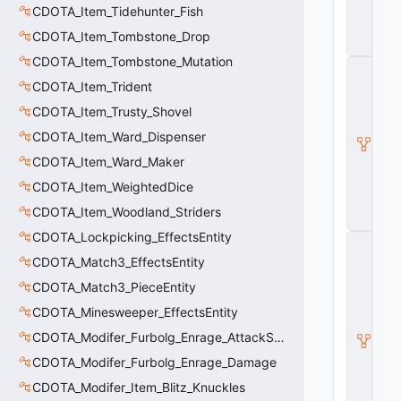
CDOTA_Item_Tidehunter_Fish
ili
t
CDOTA_Item_Tombstone_Drop
y
CDOTA_Item_Tombstone_Mutation
C
_
CDOTA_Item_Trident
B
CDOTA_Item_Trusty_Shovel
a
s
CDOTA_Item_Ward_Dispenser
e
E
CDOTA_Item_Ward_Maker
n
CDOTA_Item_WeightedDice
ti
t
CDOTA_Item_Woodland_Striders
y
CDOTA_Lockpicking_EffectsEntity
C
E
CDOTA_Match3_EffectsEntity
n
CDOTA_Match3_PieceEntity
ti
t
CDOTA_Minesweeper_EffectsEntity
y
I
CDOTA_Modifer_Furbolg_Enrage_AttackSpeed
n
CDOTA_Modifer_Furbolg_Enrage_Damage
s
t
CDOTA_Modifer_Item_Blitz_Knuckles
a