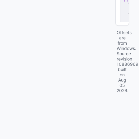
e
r
.
d
ll
Offsets
are
from
Windows.
Source
revision
10886969
built
on
Aug
05
2026
.