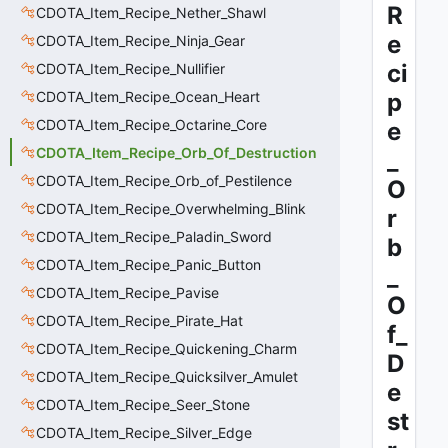
R
CDOTA_Item_Recipe_Nether_Shawl
e
CDOTA_Item_Recipe_Ninja_Gear
ci
CDOTA_Item_Recipe_Nullifier
CDOTA_Item_Recipe_Ocean_Heart
p
CDOTA_Item_Recipe_Octarine_Core
e
CDOTA_Item_Recipe_Orb_Of_Destruction
_
CDOTA_Item_Recipe_Orb_of_Pestilence
O
CDOTA_Item_Recipe_Overwhelming_Blink
r
CDOTA_Item_Recipe_Paladin_Sword
b
CDOTA_Item_Recipe_Panic_Button
_
CDOTA_Item_Recipe_Pavise
O
CDOTA_Item_Recipe_Pirate_Hat
f_
CDOTA_Item_Recipe_Quickening_Charm
D
CDOTA_Item_Recipe_Quicksilver_Amulet
e
CDOTA_Item_Recipe_Seer_Stone
st
CDOTA_Item_Recipe_Silver_Edge