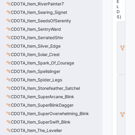
E
CDOTA_Item_RiverPainter7
L
D
CDOTA_Item_Searing_Signet
S
)
CDOTA_Item_SeedsOfSerenity
C
CDOTA_Item_SentryWard
_
D
CDOTA_Item_SerratedShiv
O
T
CDOTA_Item_Silver_Edge
A
CDOTA_Item_Solar_Crest
_I
t
CDOTA_Item_Spark_Of_Courage
e
m
CDOTA_Item_Spellslinger
C
CDOTA_Item_Spider_Legs
_
CDOTA_Item_Stonefeather_Satchel
D
O
CDOTA_Item_SuperArcane_Blink
T
A
CDOTA_Item_SuperBlinkDagger
B
CDOTA_Item_SuperOverwhelming_Blink
a
s
CDOTA_Item_SuperSwift_Blink
e
A
CDOTA_Item_The_Leveller
b