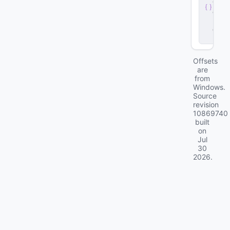
v
e
r
.
d
ll
Offsets
are
from
Windows.
Source
revision
10869740
built
on
Jul
30
2026
.