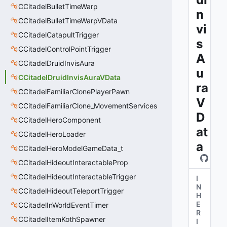
CCitadelBulletTimeWarp
n
CCitadelBulletTimeWarpVData
vi
CCitadelCatapultTrigger
s
CCitadelControlPointTrigger
A
CCitadelDruidInvisAura
u
CCitadelDruidInvisAuraVData
ra
CCitadelFamiliarClonePlayerPawn
V
CCitadelFamiliarClone_MovementServices
D
CCitadelHeroComponent
at
CCitadelHeroLoader
a
CCitadelHeroModelGameData_t
CCitadelHideoutInteractableProp
CCitadelHideoutInteractableTrigger
I
N
CCitadelHideoutTeleportTrigger
H
E
CCitadelInWorldEventTimer
R
CCitadelItemKothSpawner
I