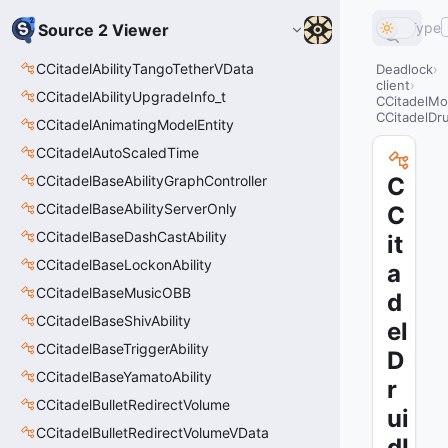
Type
Source 2 Viewer
CCitadelAbilityTangoTetherVData
Deadlock
client
CCitadelAbilityUpgradeInfo_t
CCitadelMo
CCitadelDr
CCitadelAnimatingModelEntity
CCitadelAutoScaledTime
CCitadelBaseAbilityGraphController
C
CCitadelBaseAbilityServerOnly
C
CCitadelBaseDashCastAbility
it
CCitadelBaseLockonAbility
a
CCitadelBaseMusicOBB
d
CCitadelBaseShivAbility
el
CCitadelBaseTriggerAbility
D
CCitadelBaseYamatoAbility
r
CCitadelBulletRedirectVolume
ui
CCitadelBulletRedirectVolumeVData
dI