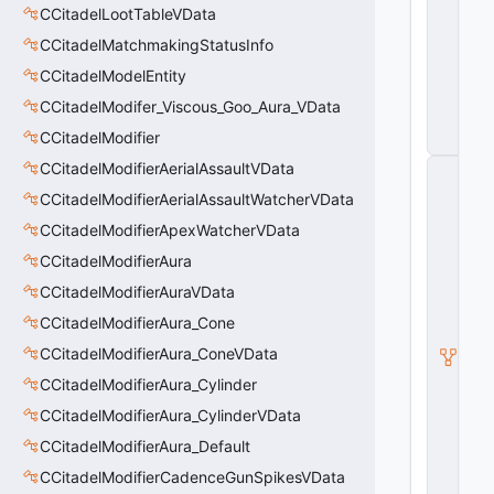
u
CCitadelLootTableVData
r
CCitadelMatchmakingStatusInfo
a
V
CCitadelModelEntity
D
a
CCitadelModifer_Viscous_Goo_Aura_VData
t
CCitadelModifier
a
CCitadelModifierAerialAssaultVData
C
M
CCitadelModifierAerialAssaultWatcherVData
o
di
CCitadelModifierApexWatcherVData
fi
CCitadelModifierAura
e
r
CCitadelModifierAuraVData
V
D
CCitadelModifierAura_Cone
a
CCitadelModifierAura_ConeVData
t
a
CCitadelModifierAura_Cylinder
_
B
CCitadelModifierAura_CylinderVData
a
CCitadelModifierAura_Default
s
e
CCitadelModifierCadenceGunSpikesVData
A