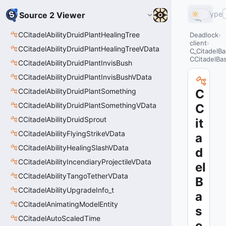
Type
Source 2 Viewer
CCitadelAbilityDruidPlantHealingTree
Deadlock
client
CCitadelAbilityDruidPlantHealingTreeVData
C_CitadelBa
CCitadelBas
CCitadelAbilityDruidPlantInvisBush
CCitadelAbilityDruidPlantInvisBushVData
CCitadelAbilityDruidPlantSomething
C
CCitadelAbilityDruidPlantSomethingVData
C
CCitadelAbilityDruidSprout
it
CCitadelAbilityFlyingStrikeVData
a
CCitadelAbilityHealingSlashVData
d
CCitadelAbilityIncendiaryProjectileVData
el
CCitadelAbilityTangoTetherVData
B
CCitadelAbilityUpgradeInfo_t
a
CCitadelAnimatingModelEntity
s
CCitadelAutoScaledTime
e