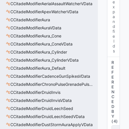
e
CCitadelModifierAerialAssaultWatcherVData
x
CCitadelModifierApexWatcherVData
p
a
CCitadelModifierAura
n
d
CCitadelModifierAuraVData
fi
CCitadelModifierAura_Cone
e
l
CCitadelModifierAura_ConeVData
d
s
CCitadelModifierAura_Cylinder
CCitadelModifierAura_CylinderVData
R
E
CCitadelModifierAura_Default
F
CCitadelModifierCadenceGunSpikesVData
E
R
CCitadelModifierChronoPulseGrenadePulseAreaVData
E
N
CCitadelModifierDruidInvis
C
CCitadelModifierDruidInvisVData
E
D
CCitadelModifierDruidLeechSeed
B
Y
CCitadelModifierDruidLeechSeedVData
(
4
)
CCitadelModifierDustStormAuraApplyVData
C