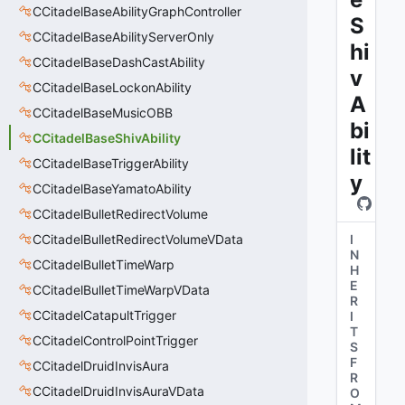
CCitadelBaseAbilityGraphController
S
CCitadelBaseAbilityServerOnly
hi
CCitadelBaseDashCastAbility
v
CCitadelBaseLockonAbility
A
CCitadelBaseMusicOBB
bi
CCitadelBaseShivAbility
lit
CCitadelBaseTriggerAbility
y
CCitadelBaseYamatoAbility
CCitadelBulletRedirectVolume
CCitadelBulletRedirectVolumeVData
I
N
CCitadelBulletTimeWarp
H
E
CCitadelBulletTimeWarpVData
R
CCitadelCatapultTrigger
I
T
CCitadelControlPointTrigger
S
F
CCitadelDruidInvisAura
R
CCitadelDruidInvisAuraVData
O