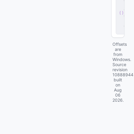
e
r
v
e
r
.
d
ll
Offsets
are
from
Windows.
Source
revision
10888944
built
on
Aug
06
2026
.