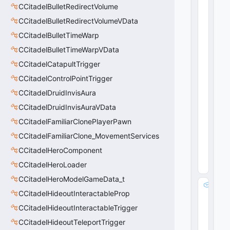
a
CCitadelBulletRedirectVolume
d
CCitadelBulletRedirectVolumeVData
e
B
CCitadelBulletTimeWarp
it
CCitadelBulletTimeWarpVData
s
CCitadelCatapultTrigger
:
i
CCitadelControlPointTrigger
n
CCitadelDruidInvisAura
t
3
CCitadelDruidInvisAuraVData
2
CCitadelFamiliarClonePlayerPawn
 = 
1
CCitadelFamiliarClone_MovementServices
0
CCitadelHeroComponent
(
0
x0
CCitadelHeroLoader
0
)
CCitadelHeroModelGameData_t
m
CCitadelHideoutInteractableProp
_
n
CCitadelHideoutInteractableTrigger
U
CCitadelHideoutTeleportTrigger
p