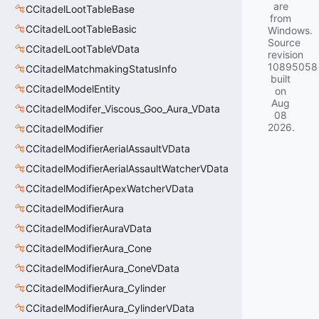
are
CCitadelLootTableBase
from
CCitadelLootTableBasic
Windows.
Source
CCitadelLootTableVData
revision
10895058
CCitadelMatchmakingStatusInfo
built
CCitadelModelEntity
on
Aug
CCitadelModifer_Viscous_Goo_Aura_VData
08
2026
.
CCitadelModifier
CCitadelModifierAerialAssaultVData
CCitadelModifierAerialAssaultWatcherVData
CCitadelModifierApexWatcherVData
CCitadelModifierAura
CCitadelModifierAuraVData
CCitadelModifierAura_Cone
CCitadelModifierAura_ConeVData
CCitadelModifierAura_Cylinder
CCitadelModifierAura_CylinderVData