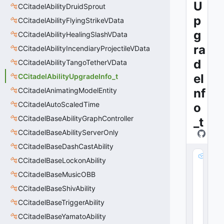
U
CCitadelAbilityDruidSprout
p
CCitadelAbilityFlyingStrikeVData
g
CCitadelAbilityHealingSlashVData
ra
CCitadelAbilityIncendiaryProjectileVData
d
CCitadelAbilityTangoTetherVData
eI
CCitadelAbilityUpgradeInfo_t
CCitadelAnimatingModelEntity
nf
CCitadelAutoScaledTime
o
CCitadelBaseAbilityGraphController
_t
CCitadelBaseAbilityServerOnly
CCitadelBaseDashCastAbility
m
CCitadelBaseLockonAbility
_
CCitadelBaseMusicOBB
n
U
CCitadelBaseShivAbility
p
CCitadelBaseTriggerAbility
g
CCitadelBaseYamatoAbility
r