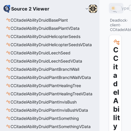
Type
Source 2 Viewer
CCitadelAbilityDruidBasePlant
Deadlock
client
CCitadelAbilityDruidBasePlantVData
CCitadelAbi
CCitadelAbilityDruidHelicopterSeeds
CCitadelAbilityDruidHelicopterSeedsVData
C
CCitadelAbilityDruidLeechSeed
C
CCitadelAbilityDruidLeechSeedVData
it
CCitadelAbilityDruidPlantBranchWall
a
CCitadelAbilityDruidPlantBranchWallVData
d
CCitadelAbilityDruidPlantHealingTree
el
CCitadelAbilityDruidPlantHealingTreeVData
A
CCitadelAbilityDruidPlantInvisBush
bi
CCitadelAbilityDruidPlantInvisBushVData
lit
CCitadelAbilityDruidPlantSomething
y
CCitadelAbilityDruidPlantSomethingVData