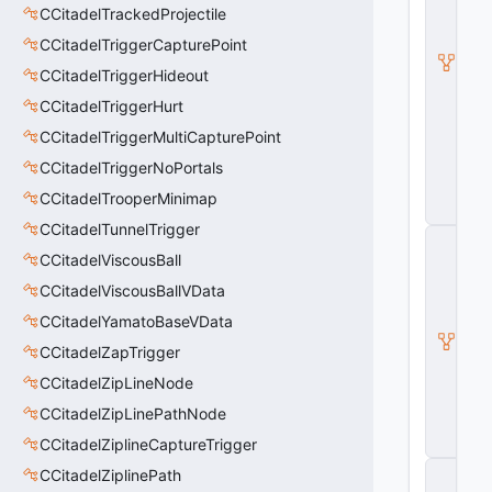
el
CCitadelTrackedProjectile
M
o
CCitadelTriggerCapturePoint
di
CCitadelTriggerHideout
fi
e
CCitadelTriggerHurt
r
CCitadelTriggerMultiCapturePoint
V
D
CCitadelTriggerNoPortals
a
t
CCitadelTrooperMinimap
a
CCitadelTunnelTrigger
C
M
CCitadelViscousBall
o
CCitadelViscousBallVData
di
fi
CCitadelYamatoBaseVData
e
r
CCitadelZapTrigger
V
CCitadelZipLineNode
D
a
CCitadelZipLinePathNode
t
CCitadelZiplineCaptureTrigger
a
C
CCitadelZiplinePath
E