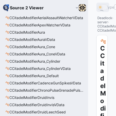
Type
Source 2 Viewer
CCitadelModifierAerialAssaultWatcherVData
Deadlock
server
CCitadelModifierApexWatcherVData
CCitadelMo
CCitadelMo
CCitadelModifierAura
CCitadelModifierAuraVData
CCitadelModifierAura_Cone
C
CCitadelModifierAura_ConeVData
C
CCitadelModifierAura_Cylinder
it
CCitadelModifierAura_CylinderVData
a
CCitadelModifierAura_Default
d
CCitadelModifierCadenceGunSpikesVData
el
CCitadelModifierChronoPulseGrenadePulseAreaVData
M
CCitadelModifierDruidInvis
o
CCitadelModifierDruidInvisVData
di
CCitadelModifierDruidLeechSeed
fi