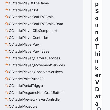
p
CCitadelPlayOfTheGame
S
CCitadelPlayerBot
o
CCitadelPlayerBotNPCBrain
CCitadelPlayerBotNPCBrainVData
u
CCitadelPlayerClipComponent
n
CCitadelPlayerController
d
CCitadelPlayerPawn
T
CCitadelPlayerPawnBase
hi
CCitadelPlayer_CameraServices
n
CCitadelPlayer_MovementServices
k
CCitadelPlayer_ObserverServices
er
CCitadelPointPulseAPI
V
CCitadelPortalTrigger
D
CCitadelPregameHeroDraftButton
at
CCitadelPreviewPlayerController
a
CCitadelProjectile