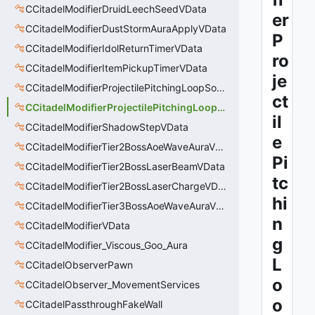
CCitadelModifierDruidLeechSeedVData
er
CCitadelModifierDustStormAuraApplyVData
P
CCitadelModifierIdolReturnTimerVData
ro
CCitadelModifierItemPickupTimerVData
je
CCitadelModifierProjectilePitchingLoopSoundThinker
ct
CCitadelModifierProjectilePitchingLoopSoundThinkerVData
il
CCitadelModifierShadowStepVData
e
CCitadelModifierTier2BossAoeWaveAuraVData
Pi
CCitadelModifierTier2BossLaserBeamVData
tc
CCitadelModifierTier2BossLaserChargeVData
hi
CCitadelModifierTier3BossAoeWaveAuraVData
n
CCitadelModifierVData
g
CCitadelModifier_Viscous_Goo_Aura
L
CCitadelObserverPawn
o
CCitadelObserver_MovementServices
o
CCitadelPassthroughFakeWall