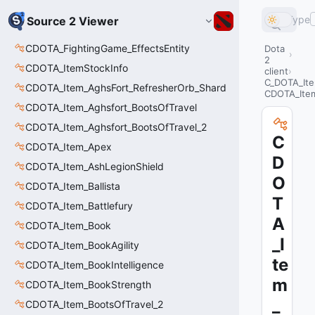
Type
Source 2 Viewer
CDOTA_FightingGame_EffectsEntity
Dota
2
CDOTA_ItemStockInfo
client
C_DOTA_It
CDOTA_Item_AghsFort_RefresherOrb_Shard
CDOTA_Ite
CDOTA_Item_Aghsfort_BootsOfTravel
CDOTA_Item_Aghsfort_BootsOfTravel_2
C
CDOTA_Item_Apex
D
CDOTA_Item_AshLegionShield
O
CDOTA_Item_Ballista
T
CDOTA_Item_Battlefury
A
CDOTA_Item_Book
_I
CDOTA_Item_BookAgility
te
CDOTA_Item_BookIntelligence
m
CDOTA_Item_BookStrength
_
CDOTA_Item_BootsOfTravel_2