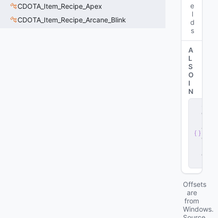
e
CDOTA_Item_Recipe_Apex
l
CDOTA_Item_Recipe_Arcane_Blink
d
s
A
L
S
O
I
N
s
e
r
v
e
r
.
d
ll
Offsets
are
from
Windows.
Source