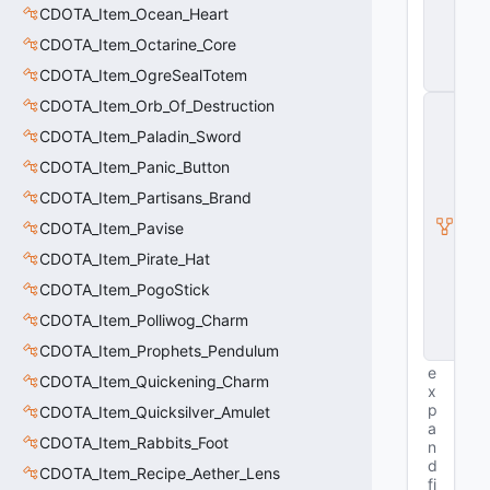
E
CDOTA_Item_Ocean_Heart
n
ti
CDOTA_Item_Octarine_Core
t
CDOTA_Item_OgreSealTotem
y
CDOTA_Item_Orb_Of_Destruction
C
E
CDOTA_Item_Paladin_Sword
n
ti
CDOTA_Item_Panic_Button
t
CDOTA_Item_Partisans_Brand
y
I
CDOTA_Item_Pavise
n
s
CDOTA_Item_Pirate_Hat
t
CDOTA_Item_PogoStick
a
n
CDOTA_Item_Polliwog_Charm
c
e
CDOTA_Item_Prophets_Pendulum
e
CDOTA_Item_Quickening_Charm
x
p
CDOTA_Item_Quicksilver_Amulet
a
CDOTA_Item_Rabbits_Foot
n
d
CDOTA_Item_Recipe_Aether_Lens
fi