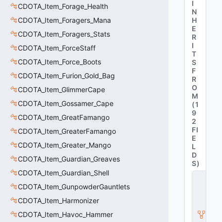
I
CDOTA_Item_Forage_Health
N
CDOTA_Item_Foragers_Mana
H
E
CDOTA_Item_Foragers_Stats
R
I
CDOTA_Item_ForceStaff
T
CDOTA_Item_Force_Boots
S
F
CDOTA_Item_Furion_Gold_Bag
R
O
CDOTA_Item_GlimmerCape
M
CDOTA_Item_Gossamer_Cape
(
1
9
CDOTA_Item_GreatFamango
2
FI
CDOTA_Item_GreaterFamango
E
CDOTA_Item_Greater_Mango
L
D
CDOTA_Item_Guardian_Greaves
S
)
CDOTA_Item_Guardian_Shell
C
_
CDOTA_Item_GunpowderGauntlets
D
CDOTA_Item_Harmonizer
O
T
CDOTA_Item_Havoc_Hammer
A