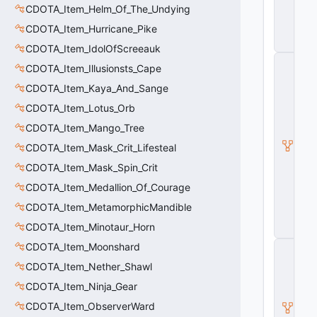
_I
CDOTA_Item_Helm_Of_The_Undying
t
CDOTA_Item_Hurricane_Pike
e
m
CDOTA_Item_IdolOfScreeauk
C
CDOTA_Item_Illusionsts_Cape
_
D
CDOTA_Item_Kaya_And_Sange
O
CDOTA_Item_Lotus_Orb
T
A
CDOTA_Item_Mango_Tree
B
a
CDOTA_Item_Mask_Crit_Lifesteal
s
CDOTA_Item_Mask_Spin_Crit
e
A
CDOTA_Item_Medallion_Of_Courage
b
ili
CDOTA_Item_MetamorphicMandible
t
CDOTA_Item_Minotaur_Horn
y
CDOTA_Item_Moonshard
C
_
CDOTA_Item_Nether_Shawl
B
a
CDOTA_Item_Ninja_Gear
s
CDOTA_Item_ObserverWard
e