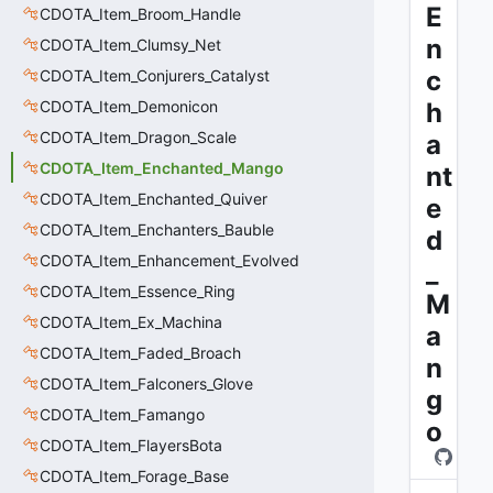
E
CDOTA_Item_Broom_Handle
n
CDOTA_Item_Clumsy_Net
c
CDOTA_Item_Conjurers_Catalyst
CDOTA_Item_Demonicon
h
CDOTA_Item_Dragon_Scale
a
CDOTA_Item_Enchanted_Mango
nt
CDOTA_Item_Enchanted_Quiver
e
CDOTA_Item_Enchanters_Bauble
d
CDOTA_Item_Enhancement_Evolved
_
CDOTA_Item_Essence_Ring
M
CDOTA_Item_Ex_Machina
a
CDOTA_Item_Faded_Broach
n
CDOTA_Item_Falconers_Glove
g
CDOTA_Item_Famango
o
CDOTA_Item_FlayersBota
CDOTA_Item_Forage_Base